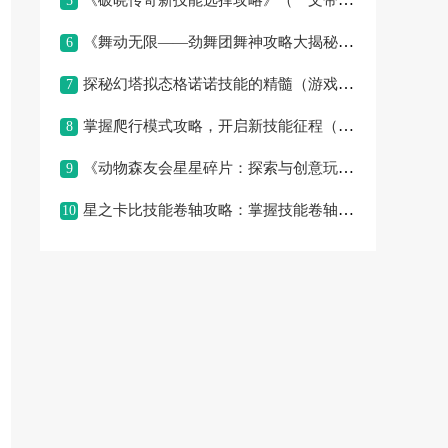
《破晓传奇新技能选择攻略》（一文带你解析最佳技能搭配，助你成
5
《舞动无限——劲舞团舞神攻略大揭秘》（舞神攻略，带你征服舞台
6
探秘幻塔拟态格诺诺技能的精髓（游戏必备，打造强力战斗利器）
7
掌握爬行模式攻略，开启新技能征程（解锁爬行模式攻略，让你在游
8
《动物森友会星星碎片：探索与创意玩法》 （40字内聚焦核
9
星之卡比技能卷轴攻略：掌握技能卷轴的秘密，成为真正的卡比大师
10