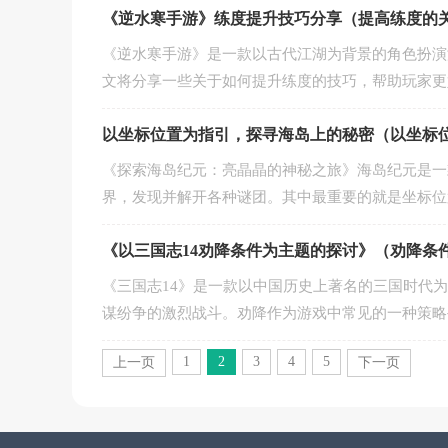
《逆水寒手游》练度提升技巧分享（提高练度的
《逆水寒手游》是一款以古代江湖为背景的角色扮演
文将分享一些关于如何提升练度的技巧，帮助玩家更
以坐标位置为指引，探寻海岛上的秘密（以坐标
《探索海岛纪元：亮晶晶的神秘之旅》海岛纪元是一
界，发现并解开各种谜团。其中最重要的就是坐标位
《以三国志14劝降条件为主题的探讨》（劝降条
《三国志14》是一款以中国历史上著名的三国时代
谋纷争的激烈战斗。劝降作为游戏中常见的一种策略
1
2
3
4
5
上一页
下一页