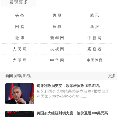
发现更多
头 条
凤 凰
腾 讯
网 易
搜 狐
新 浪
微 博
新 华 网
中 新 网
人 民 网
央 视 网
观 察 者
光 明 网
中 华 网
中国体育
体坛周报
虎扑体育
参考消息
更多
新闻
游戏
影视
环球时报
大公网络
联合早报
匈牙利政局突变，欧尔班执政16年终结。
匈牙利国会选举结果蒂萨党获胜*根据匈牙
封面新闻
界面新闻
澎湃新闻
利国家选举办公室公布的......
哔哩哔哩
中国日报
北京周报
美国加大经济封锁力度，油价重返100美元高
中国军网
东方财富
证券时报