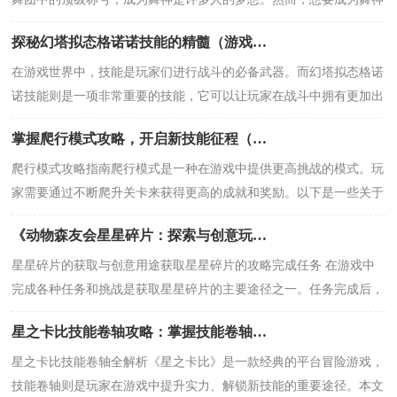
并非易事，需要充分的准备和技巧。本文将从
探秘幻塔拟态格诺诺技能的精髓（游戏必备，打造强力战斗利器）
在游戏世界中，技能是玩家们进行战斗的必备武器。而幻塔拟态格诺
诺技能则是一项非常重要的技能，它可以让玩家在战斗中拥有更加出
色的表现和更高的胜率。今天，我们就来一起
掌握爬行模式攻略，开启新技能征程（解锁爬行模式攻略，让你在游戏中独步江湖）
爬行模式攻略指南爬行模式是一种在游戏中提供更高挑战的模式。玩
家需要通过不断爬升关卡来获得更高的成就和奖励。以下是一些关于
爬行模式攻略的技巧和方法，帮助玩家更好地
《动物森友会星星碎片：探索与创意玩法》 （40字内聚焦核心主题）
星星碎片的获取与创意用途获取星星碎片的攻略完成任务 在游戏中
完成各种任务和挑战是获取星星碎片的主要途径之一。任务完成后，
你会获得一定数量的星星碎片。钓鱼
星之卡比技能卷轴攻略：掌握技能卷轴的秘密，成为真正的卡比大师！
星之卡比技能卷轴全解析《星之卡比》是一款经典的平台冒险游戏，
技能卷轴则是玩家在游戏中提升实力、解锁新技能的重要途径。本文