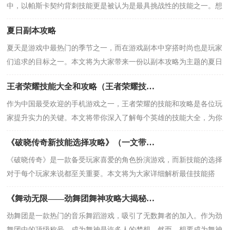
中，以帕斯卡契约背刺技能更是被认为是最具挑战性的技能之一。想
要在游戏中成功释放这个技能并取得胜利，需
夏日副本攻略
夏天是游戏中最热门的季节之一，而在游戏副本中穿搭时尚也是玩家
们追求的目标之一。本文将为大家带来一份以副本攻略为主题的夏日
时尚穿搭指南，帮助玩家们在游戏中展现自己
王者荣耀技能大全和攻略（王者荣耀技能大全、英雄攻略、战略策略一网打尽！）
作为中国最受欢迎的手机游戏之一，王者荣耀的技能和攻略是各位玩
家提升实力的关键。本文将带你深入了解每个英雄的技能大全，为你
提供战略策略和实用攻略，助你快速提升游戏
《破晓传奇新技能选择攻略》（一文带你解析最佳技能搭配，助你成为顶级战士）
《破晓传奇》是一款备受玩家喜爱的角色扮演游戏，而新技能的选择
对于每个玩家来说都至关重要。本文将为大家详细解析最佳技能搭
配，并提供一些攻略和建议，帮助你在游戏中成
《舞动无限——劲舞团舞神攻略大揭秘》（舞神攻略，带你征服舞台，成为舞林高手！）
劲舞团是一款热门的音乐舞蹈游戏，吸引了无数舞者的加入。作为劲
舞团中的顶级称号，成为舞神是许多人的梦想。然而，想要成为舞神