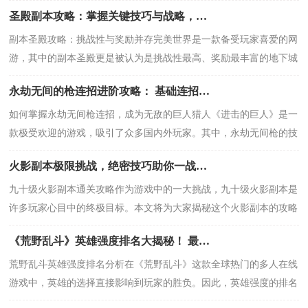
从技能选择、加点方向和团队搭配等方面，为
圣殿副本攻略：掌握关键技巧与战略，提升胜率！
副本圣殿攻略：挑战性与奖励并存完美世界是一款备受玩家喜爱的网
游，其中的副本圣殿更是被认为是挑战性最高、奖励最丰富的地下城
之一。然而，圣殿内蕴含着众多难关和试炼，
永劫无间的枪连招进阶攻略： 基础连招：重火+弧闪+爆弹（破甲+伤害双加）。进
如何掌握永劫无间枪连招，成为无敌的巨人猎人《进击的巨人》是一
款极受欢迎的游戏，吸引了众多国内外玩家。其中，永劫无间枪的技
能更是备受关注，不仅可以秒杀巨人，还能打
火影副本极限挑战，绝密技巧助你一战封神！速来围观，90级火影副本全解析！
九十级火影副本通关攻略作为游戏中的一大挑战，九十级火影副本是
许多玩家心目中的终极目标。本文将为大家揭秘这个火影副本的攻略
技巧，助你成功通关！一、了解副本机制在进
《荒野乱斗》英雄强度排名大揭秘！ 最强战神、联盟神盾、输出神将全在这里，速速ge
荒野乱斗英雄强度排名分析在《荒野乱斗》这款全球热门的多人在线
游戏中，英雄的选择直接影响到玩家的胜负。因此，英雄强度的排名
成为了玩家们关注的焦点。然而，不同玩家对