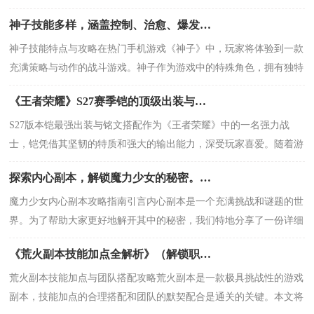
将为大家揭示各类技能卷轴的用途和获取方法
神子技能多样，涵盖控制、治愈、爆发等多方面，组建无敌团队需结合角色特性与技能搭配
神子技能特点与攻略在热门手机游戏《神子》中，玩家将体验到一款
充满策略与动作的战斗游戏。神子作为游戏中的特殊角色，拥有独特
的技能和特点。本文将详细介绍神子技能的特
《王者荣耀》S27赛季铠的顶级出装与铭文解析，打造团战核心，输出爆炸！ 核心
S27版本铠最强出装与铭文搭配作为《王者荣耀》中的一名强力战
士，铠凭借其坚韧的特质和强大的输出能力，深受玩家喜爱。随着游
戏版本的不断更新，铠的装备和铭文搭配也经
探索内心副本，解锁魔力少女的秘密。揭示心灵深处的能量，揭秘成长之路的指引。
魔力少女内心副本攻略指南引言内心副本是一个充满挑战和谜题的世
界。为了帮助大家更好地解开其中的秘密，我们特地分享了一份详细
的攻略指南。无论你是新手魔力少女还是老玩
《荒火副本技能加点全解析》（解锁职业终极技能组合，碾压一切敌人！）
荒火副本技能加点与团队搭配攻略荒火副本是一款极具挑战性的游戏
副本，技能加点的合理搭配和团队的默契配合是通关的关键。本文将