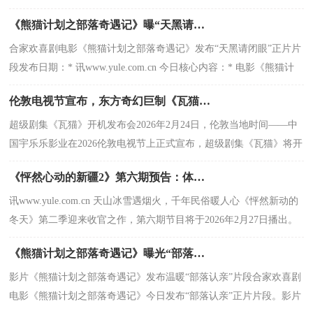
作大片《真人快打2》今日官宣内地定档5
《熊猫计划之部落奇遇记》曝“天黑请闭眼”正片片段，部落抽签玄机暗藏百变笑料，全员
合家欢喜剧电影《熊猫计划之部落奇遇记》发布“天黑请闭眼”正片片
段发布日期：* 讯www.yule.com.cn 今日核心内容：* 电影《熊猫计
划之部落奇遇记》发
伦敦电视节宣布，东方奇幻巨制《瓦猫》正式启动，将深度挖掘东方人文精神，融合神秘图
超级剧集《瓦猫》开机发布会2026年2月24日，伦敦当地时间——中
国宇乐乐影业在2026伦敦电视节上正式宣布，超级剧集《瓦猫》将开
启拍摄之旅。这部由帕武·多杰执
《怦然心动的新疆2》第六期预告：体验民俗盛宴，感受冬日温情。
讯www.yule.com.cn 天山冰雪遇烟火，千年民俗暖人心《怦然新动的
冬天》第二季迎来收官之作，第六期节目将于2026年2月27日播出。
届时，黄小蕾、杜海
《熊猫计划之部落奇遇记》曝光“部落认亲”片段，马丽于洋温暖演绎爱的拥抱。
影片《熊猫计划之部落奇遇记》发布温暖“部落认亲”片段合家欢喜剧
电影《熊猫计划之部落奇遇记》今日发布“部落认亲”正片片段。影片