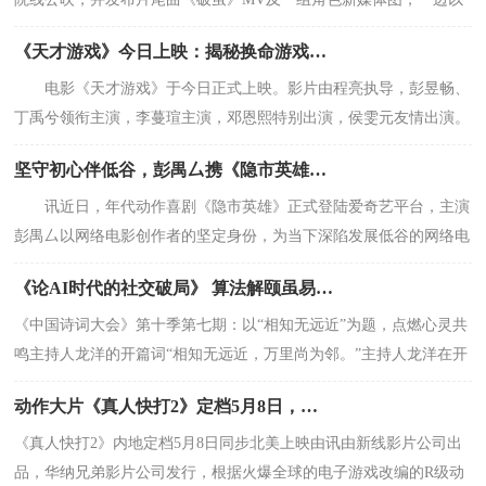
歌声诉说女性绝境救赎
《天才游戏》今日上映：揭秘换命游戏背后的血腥真相！
电影《天才游戏》于今日正式上映。影片由程亮执导，彭昱畅、
丁禹兮领衔主演，李蔓瑄主演，邓恩熙特别出演，侯雯元友情出演。
当穷小子接住富二代抛出的游戏邀约时，这场
坚守初心伴低谷，彭禺厶携《隐市英雄》为网络电影注入暖流
讯近日，年代动作喜剧《隐市英雄》正式登陆爱奇艺平台，主演
彭禺厶以网络电影创作者的坚定身份，为当下深陷发展低谷的网络电
影行业注入一剂强心针。当前，网络电影行业
《论AI时代的社交破局》 算法解颐虽易得， 机锋对话岂应平？ 莫道真
《中国诗词大会》第十季第七期：以“相知无远近”为题，点燃心灵共
鸣主持人龙洋的开篇词“相知无远近，万里尚为邻。”主持人龙洋在开
篇时，以这句诗为引子，串联起多句经典
动作大片《真人快打2》定档5月8日，格斗升级，血战到底！
《真人快打2》内地定档5月8日同步北美上映由讯由新线影片公司出
品，华纳兄弟影片公司发行，根据火爆全球的电子游戏改编的R级动