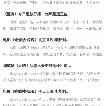
员篇》正式开播。节目中，20位新人演员在辅导员陈赫、大朋友邓
超、选角老师秦海璐、选角导演五百和李
《叵测》今日硬核开播！刘烨聂远王佳佳演绎罪案众生相
由腾讯视频出品、成都电影集团联合出品，北京三月十三影视承
制，康洪雷监制，哈斯朝鲁执导，南飞雁、田岳、胥平、孙晶磊、尚
文思琦编剧，刘烨、聂远、王佳佳领衔主演，
电影《蝴蝶楼·惊魂》北京首映 李梦刘思维姜卓君周铁上演惊魂迷局反杀
电影《蝴蝶楼·惊魂》4月1日在北京举办“蝴蝶楼开楼大典”首映
礼，影片编剧及导演郝瀚，领衔主演李梦、刘思维、姜卓君，特邀主
演周铁出席活动现场。主创在现场与观众
周笔畅《天呐！我怎么会变成这样》巡演纪录片 定格台前幕后精彩瞬间
讯 www.yule.com.cn 4月2日，歌手周笔畅2025“天呐！我怎么会
变成这样”个人巡回演唱会纪录片在bilibili平台独家上线。这部历时
数月
电影《蝴蝶楼·惊魂》今日上映 李梦刘思维姜卓君领衔勇闯诡宅试胆
讯 www.yule.com.cn 今日，电影《蝴蝶楼·惊魂》正式登陆全国
院线公映，并发布片尾曲《破茧》MV及一组角色新媒体图，一边以