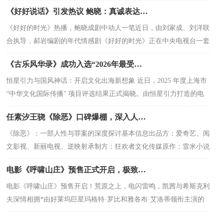
中，部落族长马丽 饰 打破了石板族规
《好好说话》引发热议 鲍晓：真诚表达是跨越代沟的桥梁
《好好的时光》热播，鲍晓成剧中动人一笔近日，由刘家成、刘洋联
合执导，郝岩编剧的年代情感剧《好好的时光》正在中央电视台一套
黄金档及芒果TV热播。该剧以其细腻的时代
《古乐风华录》成功入选“2026年最受期待的华语剧集”，展现其穿越时空的视觉盛宴
恒星引力与国风神话：开启文化出海新想象 近日，2025 年度上海市
“中华文化国际传播” 项目评选结果正式揭晓。由恒星引力打造的电
视剧《古乐风华录》成功入选，
任素汐王骁《除恶》口碑爆棚，深入人性探讨获高分评价。
《除恶》：一部人性与罪案的深度探讨基本信息出品方：爱奇艺、阅
文影视、新丽电视、逆映射承制方：狂欢者文化传媒原作：雷米小说
《老男孩》导演：滕华涛总监制：王晓晖监制
电影《呼啸山庄》预售正式开启，极致美学重构爱恨史诗。
电影《呼啸山庄》预售开启！荒原之上，电闪雷鸣，凯茜与希斯克利
夫深情相拥*由好莱坞巨星玛格特·罗比和雅各布·艾洛蒂领衔主演的
电影版《呼啸山庄》正式开启预售。这款改