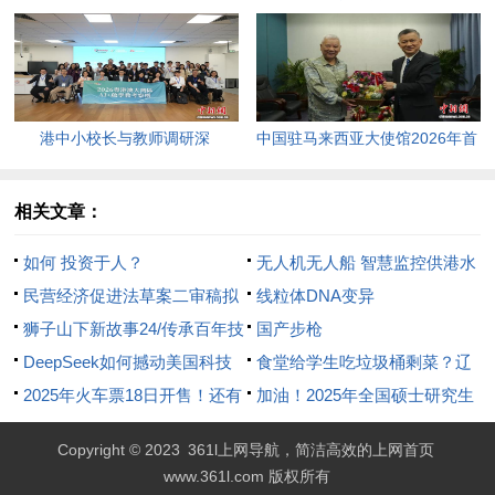
年终结。
返100美元高点，黄金价格急
跌，日韩主要股指开盘走低。
港中小校长与教师调研深
中国驻马来西亚大使馆2026年首
圳“AI+教育”试点项目，探索智慧
场“领保进校园暨平安留学”主题
课堂新路径。
宣讲活动今日举行，旨在提升留
相关文章：
学生的安全意识与应急处置能
如何 投资于人？
无人机无人船 智慧监控供港水
力，帮助他们在异国他乡更好地
民营经济促进法草案二审稿拟
线粒体DNA变异
学习和生活。
增规定
狮子山下新故事24/传承百年技
国产步枪
艺 凉茶品牌转型
DeepSeek如何撼动美国科技
食堂给学生吃垃圾桶剩菜？辽
界？
2025年火车票18日开售！还有
宁本溪市政府被联合约谈
加油！2025年全国硕士研究生
一个好消息→
招生考试今日开考
Copyright © 2023
361l上网导航，简洁高效的上网首页
www.361l.com 版权所有